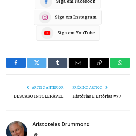
Siga em Facebook
Siga em Instagram
Siga em YouTube
Facebook
Twitter
Tumblr
E-
Copiar
Whats
mail
Link
ARTIGO ANTERIOR
PRÓXIMO ARTIGO
DESCASO INTOLERÁVEL
Histórias E Estórias #77
Aristoteles Drummond
Site