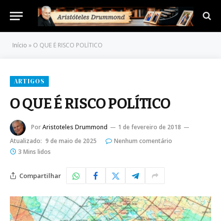
Início
»
O QUE É RISCO POLÍTICO
ARTIGOS
O QUE É RISCO POLÍTICO
Por
Aristoteles Drummond
1 de fevereiro de 2018
Atualizado:
9 de maio de 2025
Nenhum comentário
3 Mins lidos
Compartilhar