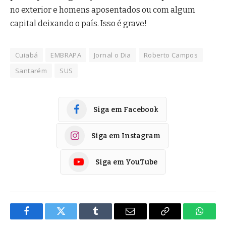
no exterior e homens aposentados ou com algum
capital deixando o país. Isso é grave!
Cuiabá
EMBRAPA
Jornal o Dia
Roberto Campos
Santarém
SUS
Siga em Facebook
Siga em Instagram
Siga em YouTube
Facebook
Twitter
Tumblr
E-
Copiar
Whats