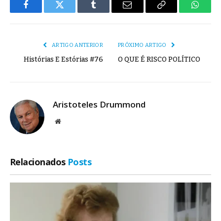
Facebook
Twitter
Tumblr
E-
Copiar
Whats
mail
Link
ARTIGO ANTERIOR
PRÓXIMO ARTIGO
Histórias E Estórias #76
O QUE É RISCO POLÍTICO
Aristoteles Drummond
Site
Relacionados
Posts