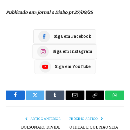
Publicado em: Jornal o Diabo.pt 27/09/25
Siga em Facebook
Siga em Instagram
Siga em YouTube
Facebook
Twitter
Tumblr
E-
Copiar
Whats
mail
Link
ARTIGO ANTERIOR
PRÓXIMO ARTIGO
BOLSONARO DIVIDE
O IDEAL É QUE NÃO SEJA