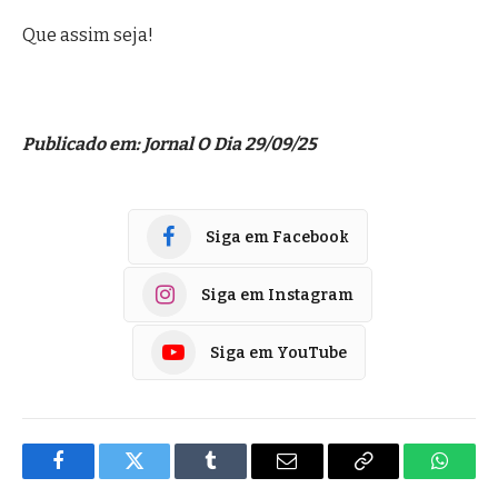
Que assim seja!
Publicado em: Jornal O Dia 29/09/25
Siga em Facebook
Siga em Instagram
Siga em YouTube
Facebook
Twitter
Tumblr
E-
Copiar
Whats