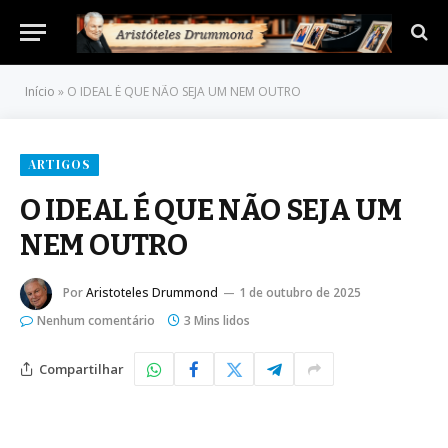
Início
»
O IDEAL É QUE NÃO SEJA UM NEM OUTRO
ARTIGOS
O IDEAL É QUE NÃO SEJA UM
NEM OUTRO
Por
Aristoteles Drummond
1 de outubro de 2025
Nenhum comentário
3 Mins lidos
Compartilhar