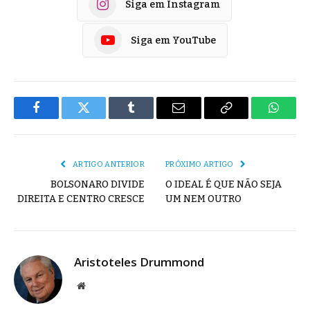
Siga em Instagram
Siga em YouTube
Facebook
Twitter
Tumblr
E-
Copiar
Whats
mail
Link
ARTIGO ANTERIOR
PRÓXIMO ARTIGO
BOLSONARO DIVIDE
O IDEAL É QUE NÃO SEJA
DIREITA E CENTRO CRESCE
UM NEM OUTRO
Aristoteles Drummond
Site