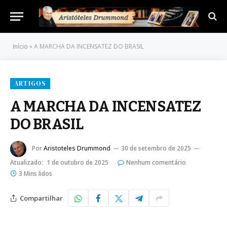
Início
»
A MARCHA DA INCENSATEZ DO BRASIL
ARTIGOS
A MARCHA DA INCENSATEZ
DO BRASIL
Por
Aristoteles Drummond
30 de setembro de 2025
Atualizado:
1 de outubro de 2025
Nenhum comentário
3 Mins lidos
Compartilhar