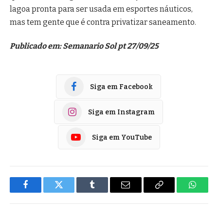
lagoa pronta para ser usada em esportes náuticos,
mas tem gente que é contra privatizar saneamento.
Publicado em: Semanario Sol pt 27/09/25
Siga em Facebook
Siga em Instagram
Siga em YouTube
Facebook
Twitter
Tumblr
E-
Copiar
Whats
mail
Link