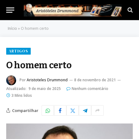
Início
»
O homem certo
ARTIGOS
O homem certo
Por
Aristoteles Drummond
8 de novembro de 2021
Atualizado:
9 de maio de 2025
Nenhum comentário
3 Mins lidos
Compartilhar