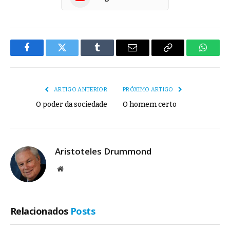
Facebook
Twitter
Tumblr
E-
Copiar
Whats
mail
Link
ARTIGO ANTERIOR
PRÓXIMO ARTIGO
O poder da sociedade
O homem certo
Aristoteles Drummond
Site
Relacionados
Posts