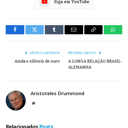
Siga em YouTube
Facebook
Twitter
Tumblr
E-
Copiar
Whats
mail
Link
ARTIGO ANTERIOR
PRÓXIMO ARTIGO
Ainda o silêncio de ouro
A LONGA RELAÇÃO BRASIL-
ALEMANHA
Aristoteles Drummond
Site
Relacionados
Posts