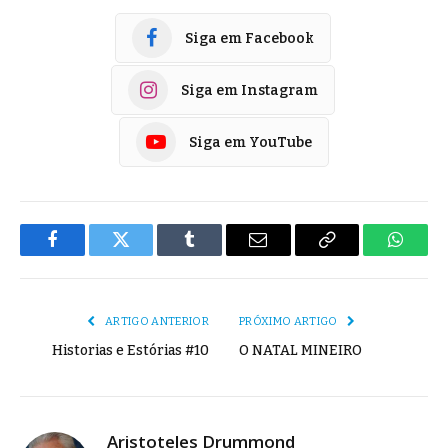
Siga em Facebook
Siga em Instagram
Siga em YouTube
Facebook
Twitter
Tumblr
E-
Copiar
Whats
mail
Link
ARTIGO ANTERIOR
PRÓXIMO ARTIGO
Historias e Estórias #10
O NATAL MINEIRO
Aristoteles Drummond