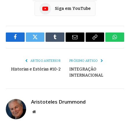
Siga em YouTube
Facebook
Twitter
Tumblr
E-
Copiar
Whats
mail
Link
ARTIGO ANTERIOR
PRÓXIMO ARTIGO
Historias e Estórias #10-2
INTEGRAÇÃO
INTERNACIONAL
Aristoteles Drummond
Site