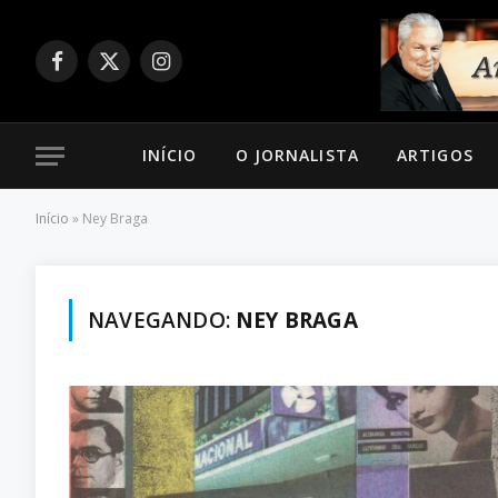
Facebook
X
Instagram
(Twitter)
INÍCIO
O JORNALISTA
ARTIGOS
Início
»
Ney Braga
NAVEGANDO:
NEY BRAGA