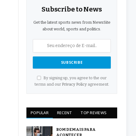
Subscribe to News
Get the latest sports news from NewsSite
about world, sports and politics.
By signing up, you agree to the our
terms and our
Privacy Policy
agreement.
POPULAR
RECENT
TOP REVIEWS
BOM DEMAIS PARA
ACONTECER