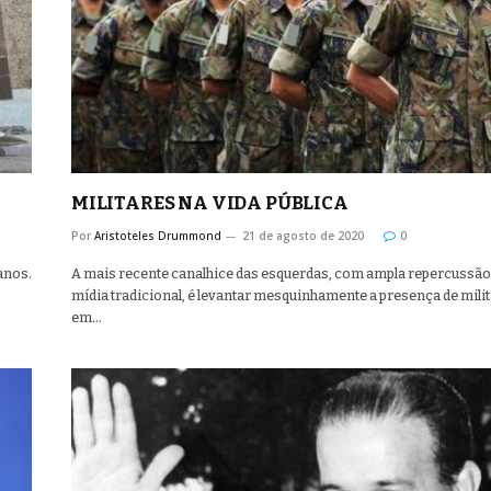
MILITARES NA VIDA PÚBLICA
Por
Aristoteles Drummond
21 de agosto de 2020
0
anos.
A mais recente canalhice das esquerdas, com ampla repercussão
mídia tradicional, é levantar mesquinhamente a presença de mili
em…