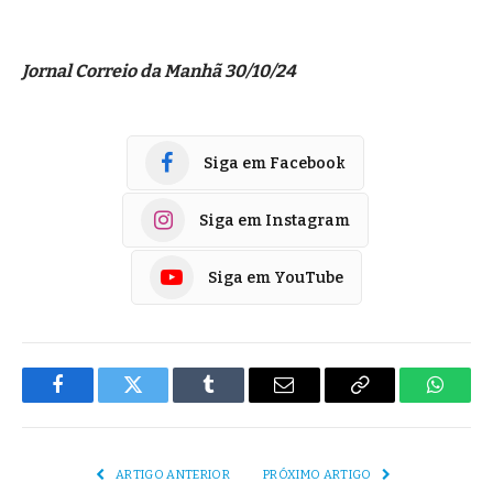
Jornal Correio da Manhã 30/10/24
Siga em Facebook
Siga em Instagram
Siga em YouTube
Facebook
Twitter
Tumblr
E-
Copiar
Whats
mail
Link
ARTIGO ANTERIOR
PRÓXIMO ARTIGO