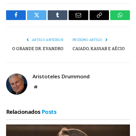
Facebook
Twitter
Tumblr
E-
Copiar
Whats
mail
Link
ARTIGO ANTERIOR
PRÓXIMO ARTIGO
O GRANDE DR. EVANDRO
CAIADO, KASSAB E AÉCIO
Aristoteles Drummond
Site
Relacionados
Posts