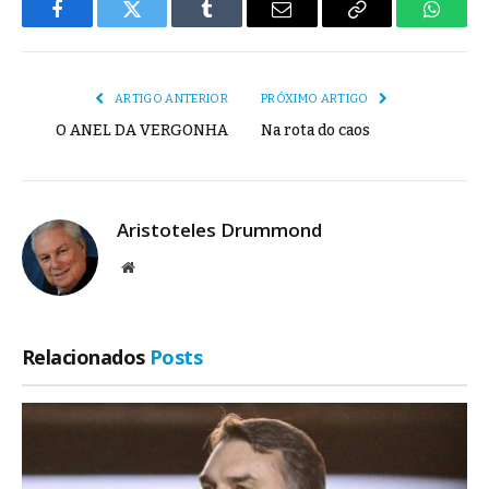
Facebook
Twitter
Tumblr
E-
Copiar
Whats
mail
Link
ARTIGO ANTERIOR
PRÓXIMO ARTIGO
O ANEL DA VERGONHA
Na rota do caos
Aristoteles Drummond
Site
Relacionados
Posts