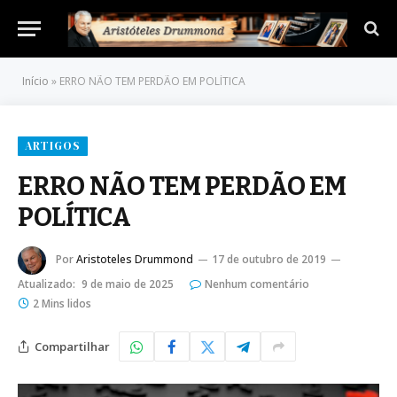
Início
»
ERRO NÃO TEM PERDÃO EM POLÍTICA
ARTIGOS
ERRO NÃO TEM PERDÃO EM
POLÍTICA
Por
Aristoteles Drummond
17 de outubro de 2019
Atualizado:
9 de maio de 2025
Nenhum comentário
2 Mins lidos
Compartilhar