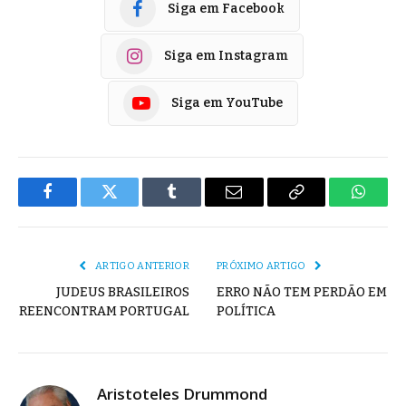
Siga em Facebook
Siga em Instagram
Siga em YouTube
Facebook
Twitter
Tumblr
E-
Copiar
Whats
mail
Link
ARTIGO ANTERIOR
PRÓXIMO ARTIGO
JUDEUS BRASILEIROS
ERRO NÃO TEM PERDÃO EM
REENCONTRAM PORTUGAL
POLÍTICA
Aristoteles Drummond