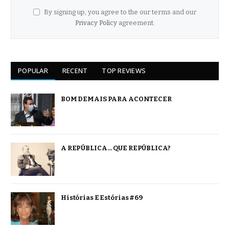
By signing up, you agree to the our terms and our
Privacy Policy
agreement.
POPULAR
RECENT
TOP REVIEWS
BOM DEMAIS PARA ACONTECER
A REPÚBLICA… QUE REPÚBLICA?
Histórias E Estórias #69