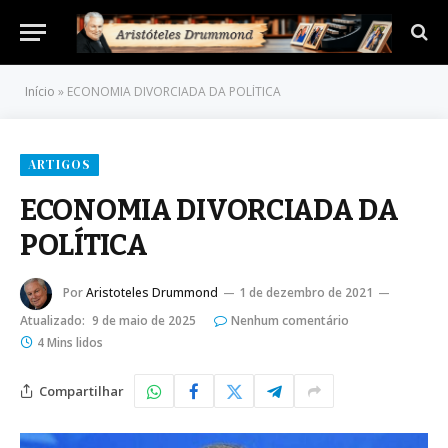
Início
»
ECONOMIA DIVORCIADA DA POLÍTICA
ARTIGOS
ECONOMIA DIVORCIADA DA
POLÍTICA
Por
Aristoteles Drummond
1 de dezembro de 2021
Atualizado:
9 de maio de 2025
Nenhum comentário
4 Mins lidos
Compartilhar