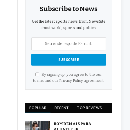
Subscribe to News
Get the latest sports news from NewsSite
about world, sports and politics.
By signing up, you agree to the our
terms and our
Privacy Policy
agreement.
POPULAR
RECENT
TOP REVIEWS
BOM DEMAIS PARA
ACONTECER