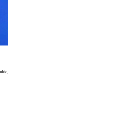
mbio,