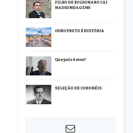
FILHO DE BOLSONARO CAI
NAS SONDAGENS
OURO PRETO É HISTÓRIA
Que país é esse?
SELEÇÃO DE CORONÉIS