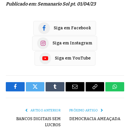
Publicado em: Semanario Sol pt. 01/04/23
Siga em Facebook
Siga em Instagram
Siga em YouTube
Facebook
Twitter
Tumblr
E-
Copiar
Whats
mail
Link
ARTIGO ANTERIOR
PRÓXIMO ARTIGO
BANCOS DIGITAIS SEM
DEMOCRACIA AMEAÇADA
LUCROS