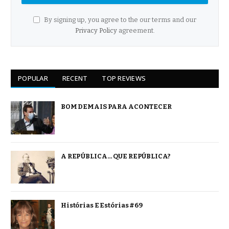
By signing up, you agree to the our terms and our
Privacy Policy
agreement.
POPULAR
RECENT
TOP REVIEWS
BOM DEMAIS PARA ACONTECER
A REPÚBLICA… QUE REPÚBLICA?
Histórias E Estórias #69