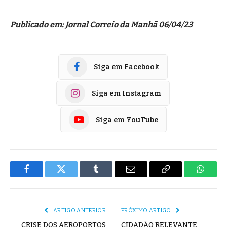
Publicado em: Jornal Correio da Manhã 06/04/23
Siga em Facebook
Siga em Instagram
Siga em YouTube
Facebook
Twitter
Tumblr
E-
Copiar
Whats
mail
Link
ARTIGO ANTERIOR
PRÓXIMO ARTIGO
CRISE DOS AEROPORTOS
CIDADÃO RELEVANTE