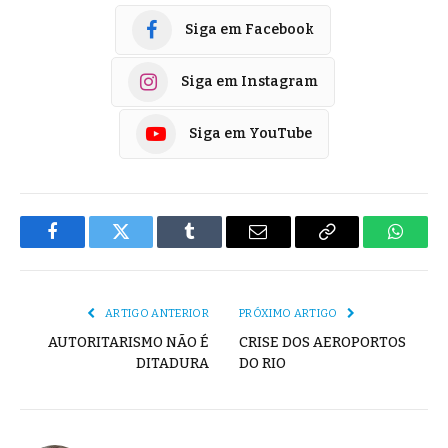
Siga em Facebook
Siga em Instagram
Siga em YouTube
Facebook
Twitter
Tumblr
E-
Copiar
Whats
mail
Link
ARTIGO ANTERIOR
PRÓXIMO ARTIGO
AUTORITARISMO NÃO É
CRISE DOS AEROPORTOS
DITADURA
DO RIO