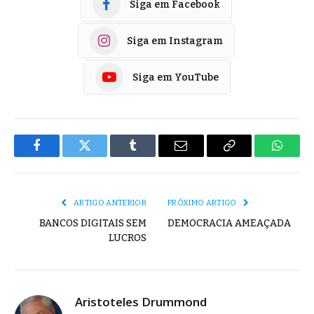
Siga em Facebook
Siga em Instagram
Siga em YouTube
Facebook
Twitter
Tumblr
E-
Copiar
Whats
mail
Link
ARTIGO ANTERIOR
PRÓXIMO ARTIGO
BANCOS DIGITAIS SEM
DEMOCRACIA AMEAÇADA
LUCROS
Aristoteles Drummond