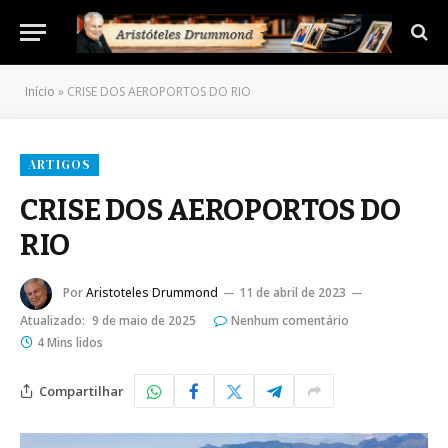
Início
»
CRISE DOS AEROPORTOS DO RIO
ARTIGOS
CRISE DOS AEROPORTOS DO
RIO
Por
Aristoteles Drummond
11 de abril de 2023
Atualizado:
9 de maio de 2025
Nenhum comentário
4 Mins lidos
Compartilhar