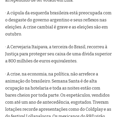
arrependido de ter votado em Lula.
· A cúpula da esquerda brasileira está preocupada com
o desgaste do governo argentino e seus reflexos nas
eleições. A crise cambial é grave e as eleições são em
outubro.
· A Cervejaria Itaipava, a terceira do Brasil, recorreu à
Justiça para proteger seu caixa de uma dívida superior
a 800 milhões de euros equivalentes.
· A crise, na economia, na política, não arrefece a
animação do brasileiro. Semana Santa é de alta
ocupação na hotelaria e toda as noites estão com
bares cheios por toda parte. Os espetáculos, vendidos
com até um ano de antecedência, esgotados. Tiveram
lotações recorde apresentações como do Coldplay e as
do festival Lollapalooza. Os mexicanos do RBD virão