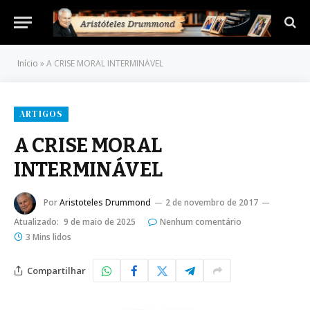
Início
»
A CRISE MORAL INTERMINÁVEL
ARTIGOS
A CRISE MORAL
INTERMINÁVEL
Por
Aristoteles Drummond
2 de novembro de 2017
Atualizado:
9 de maio de 2025
Nenhum comentário
3 Mins lidos
Compartilhar