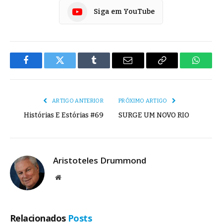
Siga em YouTube
Facebook
Twitter
Tumblr
E-
Copiar
Whats
mail
Link
ARTIGO ANTERIOR
PRÓXIMO ARTIGO
Histórias E Estórias #69
SURGE UM NOVO RIO
Aristoteles Drummond
Site
Relacionados
Posts