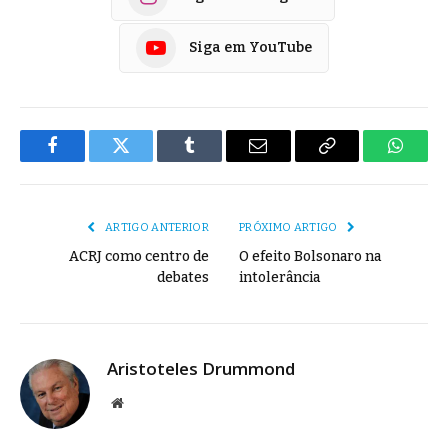
Siga em YouTube
Facebook
Twitter
Tumblr
E-
Copiar
Whats
mail
Link
ARTIGO ANTERIOR
PRÓXIMO ARTIGO
ACRJ como centro de
O efeito Bolsonaro na
debates
intolerância
Aristoteles Drummond
Site