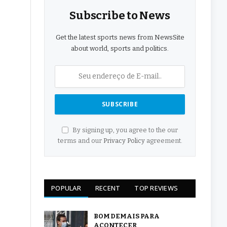
Subscribe to News
Get the latest sports news from NewsSite
about world, sports and politics.
By signing up, you agree to the our
terms and our
Privacy Policy
agreement.
POPULAR
RECENT
TOP REVIEWS
BOM DEMAIS PARA
ACONTECER