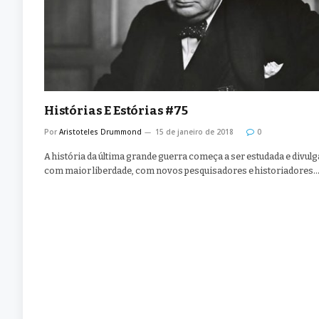
Histórias E Estórias #75
Por
Aristoteles Drummond
15 de janeiro de 2018
0
A história da última grande guerra começa a ser estudada e divul
com maior liberdade, com novos pesquisadores e historiadores