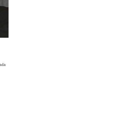
gada
…