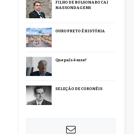
FILHO DE BOLSONARO CAI
NAS SONDAGENS
OURO PRETO É HISTÓRIA
Que país é esse?
SELEÇÃO DE CORONÉIS