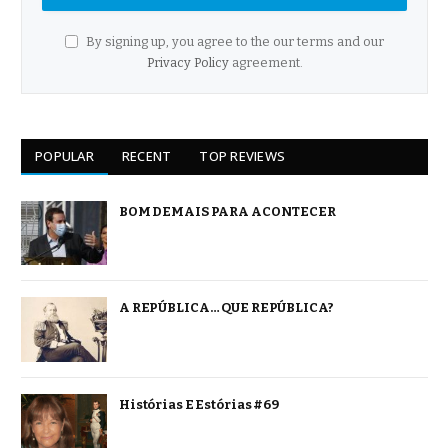
By signing up, you agree to the our terms and our
Privacy Policy
agreement.
POPULAR
RECENT
TOP REVIEWS
BOM DEMAIS PARA ACONTECER
A REPÚBLICA… QUE REPÚBLICA?
Histórias E Estórias #69