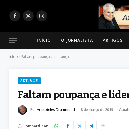
Facebook
X
Instagram
(Twitter)
INÍCIO
O JORNALISTA
ARTIGOS
Início
»
Faltam poupança e liderança
ARTIGOS
Faltam poupança e lide
Por
Aristoteles Drummond
8 de março de 2019
Atual
Compartilhar