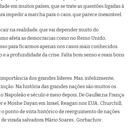
rdade em muitos países, que se trate as questões ligadas à
ra impedir a marcha para o caos, que parece inexorável.
e cair na realidade, que vai depender muito do
alismo afeta as democracias como no Reino Unido,
E isso para ficarmos apenas nos casos mais conhecidos.
 e a profundidade da crise. Falta bom senso e reais bons
mportância dos grandes líderes. Mas, infelizmente,
inção. Na história das grandes nações são muitos os
mo Napoleão e século e meio depois, De Gaulke,na França
r e Moshe Dayan em Israel, Reagan nos EUA , Churchill,
 o ponto de vista histórico de reerguimento de nações
e de virada salvadora Mário Soares , Gorbachov .