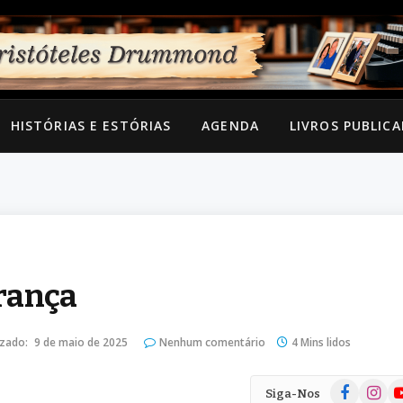
HISTÓRIAS E ESTÓRIAS
AGENDA
LIVROS PUBLIC
rança
izado:
9 de maio de 2025
Nenhum comentário
4 Mins lidos
Facebook
Instag
Yo
Siga-Nos