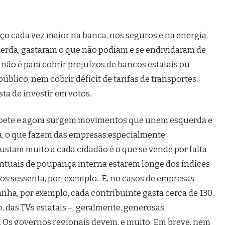
o cada vez maior na banca, nos seguros e na energia,
uerda, gastaram o que não podiam e se endividaram de
 não é para cobrir prejuízos de bancos estatais ou
úblico, nem cobrir déficit de tarifas de transportes.
sta de investir em votos.
epete e agora surgem movimentos que unem esquerda e
Ora, o que fazem das empresas,especialmente
custam muito a cada cidadão é o que se vende por falta
centuais de poupança interna estarem longe dos índices
s sessenta, por exemplo.. E, no casos de empresas
panha, por exemplo, cada contribuinte gasta cerca de 130
o, das TVs estatais – geralmente, generosas
. Os governos regionais devem, e muito. Em breve, nem