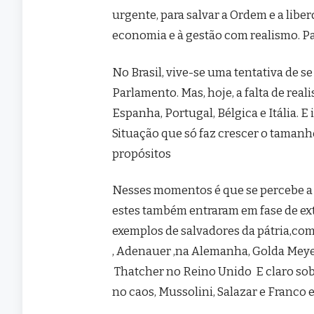
urgente, para salvar a Ordem e a libe
economia e à gestão com realismo. Pa
No Brasil, vive-se uma tentativa de s
Parlamento. Mas, hoje, a falta de re
Espanha, Portugal, Bélgica e Itália. 
Situação que só faz crescer o tamanho
propósitos
Nesses momentos é que se percebe a i
estes também entraram em fase de ext
exemplos de salvadores da pátria,co
, Adenauer ,na Alemanha, Golda Meye
Thatcher no Reino Unido E claro sob
no caos, Mussolini, Salazar e Franco 