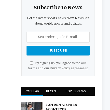
Subscribe to News
Get the latest sports news from NewsSite
about world, sports and politics.
By signing up, you agree to the our
terms and our
Privacy Policy
agreement.
POPULAR
RECENT
TOP REVIEWS
BOM DEMAIS PARA
ACONTECER