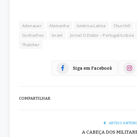
Adenauer
Alemanha
América Latina
Churchill
Gorbachov
Israel
Jornal O Diabo – Portugal/Lisboa
Thatcher
Siga em Facebook
COMPARTILHAR.
ARTIGO ANTERI
A CABEÇA DOS MILITAR