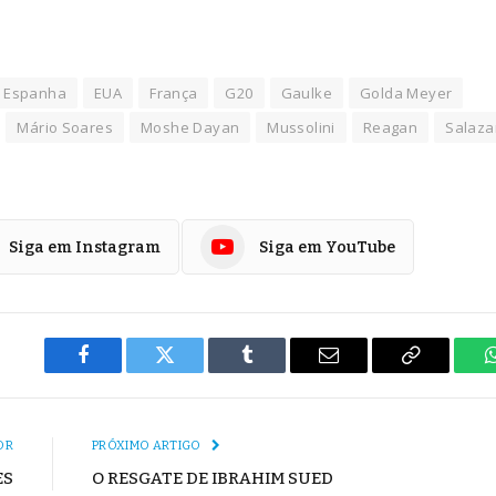
Espanha
EUA
França
G20
Gaulke
Golda Meyer
Mário Soares
Moshe Dayan
Mussolini
Reagan
Salaza
Siga em Instagram
Siga em YouTube
Facebook
Twitter
Tumblr
E-
Copiar
mail
Link
OR
PRÓXIMO ARTIGO
ES
O RESGATE DE IBRAHIM SUED