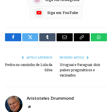
Siga em YouTube
Facebook
Twitter
Tumblr
E-
Copiar
Whats
mail
Link
ARTIGO ANTERIOR
PRÓXIMO ARTIGO
Pedra no caminho de Lula da
Uruguai e Paraguai: dois
Silva
países pragmáticos e
vacinados
Aristoteles Drummond
Site