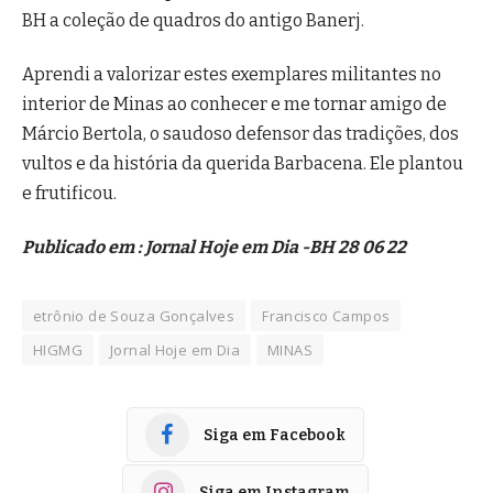
BH a coleção de quadros do antigo Banerj.
Aprendi a valorizar estes exemplares militantes no
interior de Minas ao conhecer e me tornar amigo de
Márcio Bertola, o saudoso defensor das tradições, dos
vultos e da história da querida Barbacena. Ele plantou
e frutificou.
Publicado em : Jornal Hoje em Dia -BH 28 06 22
etrônio de Souza Gonçalves
Francisco Campos
HIGMG
Jornal Hoje em Dia
MINAS
Siga em Facebook
Siga em Instagram