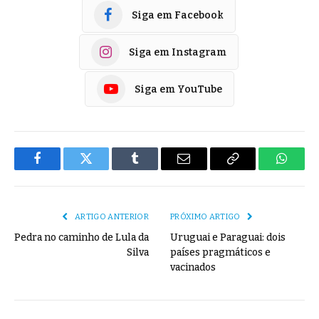
Siga em Facebook
Siga em Instagram
Siga em YouTube
Facebook
Twitter
Tumblr
E-
Copiar
Whats
mail
Link
ARTIGO ANTERIOR
PRÓXIMO ARTIGO
Pedra no caminho de Lula da
Uruguai e Paraguai: dois
Silva
países pragmáticos e
vacinados