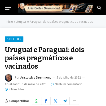
Início
»
Uruguai e Paraguai: dois países pragmáticos e vacinados
ARTIGOS
Uruguai e Paraguai: dois
países pragmáticos e
vacinados
Por
Aristoteles Drummond
5 de julho de 2022
Atualizado:
9 de maio de 2025
Nenhum comentário
4 Mins lidos
Compartilhar