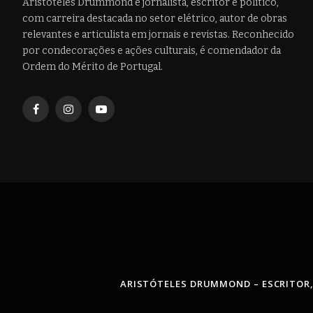
Aristóteles Drummond é jornalista, escritor e político,
com carreira destacada no setor elétrico, autor de obras
relevantes e articulista em jornais e revistas. Reconhecido
por condecorações e ações culturais, é comendador da
Ordem do Mérito de Portugal.
Facebook
Instagram
YouTube
ARISTÓTELES DRUMMOND – ESCRITOR,