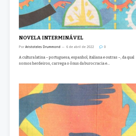
NOVELA INTERMINÁVEL
Por
Aristoteles Drummond
6 de abril de 2022
0
A cultura latina – portuguesa, espanhol, italiana e outras –, da qual
somos herdeiros, carrega o ônus da burocracia e…