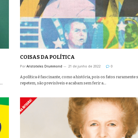
COISAS DA POLÍTICA
Por
Aristoteles Drummond
21 de junho de 2022
0
A política é fascinante, como a história, pois os fatos raramente 
a…
repetem, são previsíveis e acabam sem ferir a…