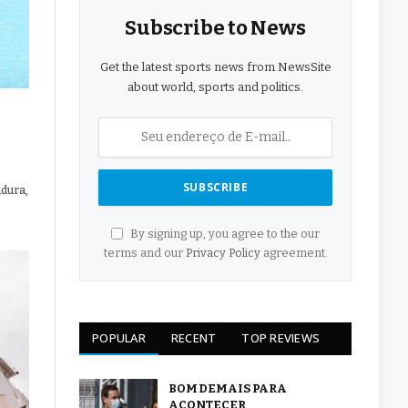
Subscribe to News
Get the latest sports news from NewsSite
about world, sports and politics.
adura,
By signing up, you agree to the our
terms and our
Privacy Policy
agreement.
POPULAR
RECENT
TOP REVIEWS
BOM DEMAIS PARA
ACONTECER