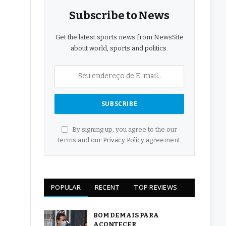
Subscribe to News
Get the latest sports news from NewsSite
about world, sports and politics.
By signing up, you agree to the our
terms and our
Privacy Policy
agreement.
POPULAR
RECENT
TOP REVIEWS
BOM DEMAIS PARA
ACONTECER