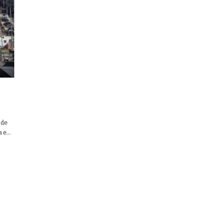
 de
a e…