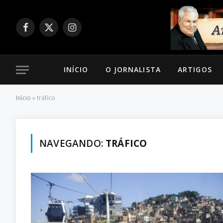
Facebook
X
Instagram
(Twitter)
INÍCIO
O JORNALISTA
ARTIGOS
Início
»
tráfico
NAVEGANDO:
TRÁFICO