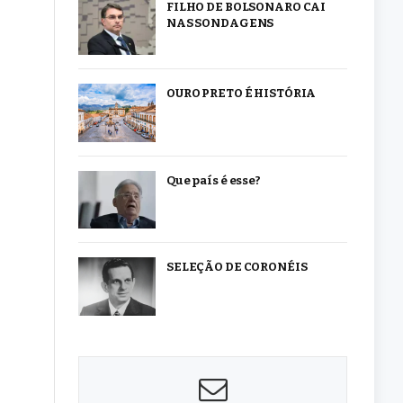
FILHO DE BOLSONARO CAI
NAS SONDAGENS
OURO PRETO É HISTÓRIA
Que país é esse?
SELEÇÃO DE CORONÉIS