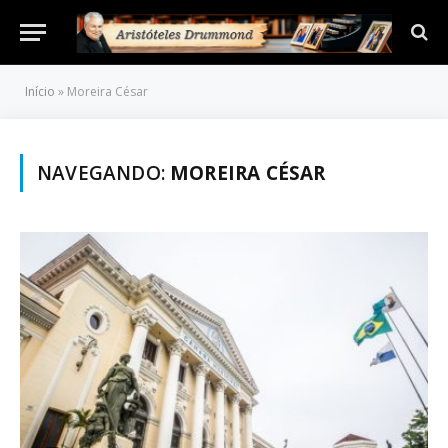
Início
»
Moreira César
NAVEGANDO:
MOREIRA CÉSAR