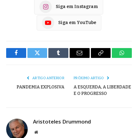
Siga em Instagram
Siga em YouTube
Facebook
Twitter
Tumblr
E-
Copiar
Whats
mail
Link
ARTIGO ANTERIOR
PRÓXIMO ARTIGO
PANDEMIA EXPLOSIVA
A ESQUERDA, A LIBERDADE
E O PROGRESSO
Aristoteles Drummond
Site