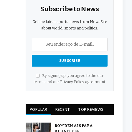
Subscribe to News
Get the latest sports news from NewsSite
about world, sports and politics.
By signing up, you agree to the our
terms and our
Privacy Policy
agreement.
POPULAR
RECENT
TOP REVIEWS
BOM DEMAIS PARA
ACONTECER