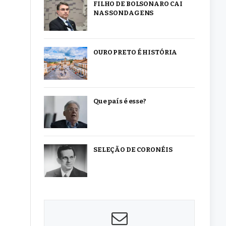
FILHO DE BOLSONARO CAI
NAS SONDAGENS
OURO PRETO É HISTÓRIA
Que país é esse?
SELEÇÃO DE CORONÉIS