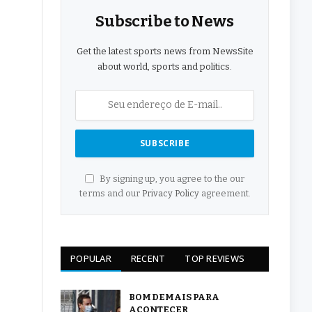
Subscribe to News
Get the latest sports news from NewsSite
about world, sports and politics.
By signing up, you agree to the our
terms and our
Privacy Policy
agreement.
POPULAR
RECENT
TOP REVIEWS
BOM DEMAIS PARA
ACONTECER