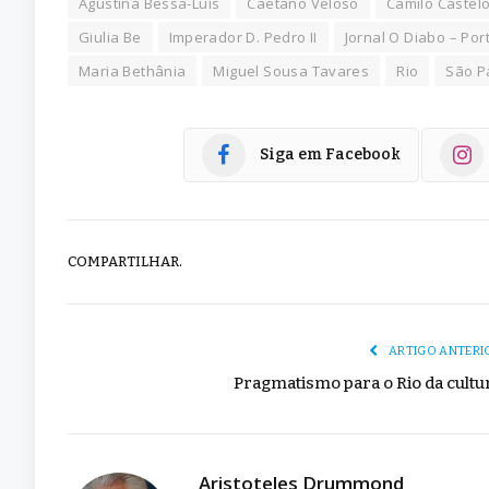
Agustina Bessa-Luís
Caetano Veloso
Camilo Castel
Giulia Be
Imperador D. Pedro II
Jornal O Diabo – Por
Maria Bethânia
Miguel Sousa Tavares
Rio
São P
Siga em Facebook
COMPARTILHAR.
ARTIGO ANTERI
Pragmatismo para o Rio da cultu
Aristoteles Drummond