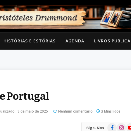
HISTÓRIAS E ESTÓRIAS
AGENDA
LIVROS PUBLIC
 e Portugal
ualizado:
9 de maio de 2025
Nenhum comentário
3 Mins lidos
Facebook
Instag
Yo
Siga-Nos