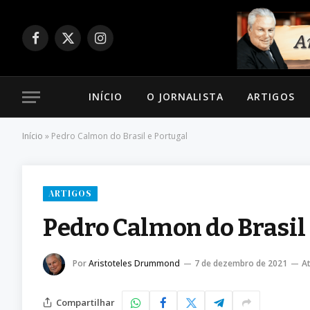
Facebook
X
Instagram
(Twitter)
INÍCIO
O JORNALISTA
ARTIGOS
Início
»
Pedro Calmon do Brasil e Portugal
ARTIGOS
Pedro Calmon do Brasil
Por
Aristoteles Drummond
7 de dezembro de 2021
At
Compartilhar