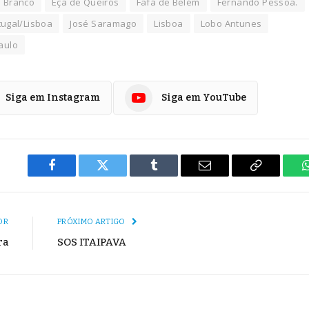
o Branco
Eça de Queirós
Fafá de Belém
Fernando Pessoa.
tugal/Lisboa
José Saramago
Lisboa
Lobo Antunes
aulo
Siga em Instagram
Siga em YouTube
Facebook
Twitter
Tumblr
E-
Copiar
mail
Link
OR
PRÓXIMO ARTIGO
ra
SOS ITAIPAVA