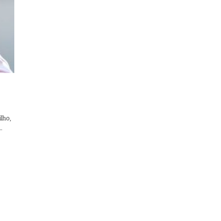
lho,
…