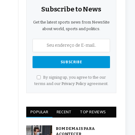
Subscribe to News
Get the latest sports news from NewsSite
about world, sports and politics.
By signing up, you agree to the our
terms and our
Privacy Policy
agreement.
POPULAR
RECENT
TOP REVIEWS
BOM DEMAIS PARA
ACONTECER