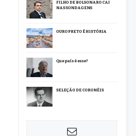
FILHO DE BOLSONARO CAI
NAS SONDAGENS
OURO PRETO É HISTÓRIA
Que país é esse?
SELEÇÃO DE CORONÉIS