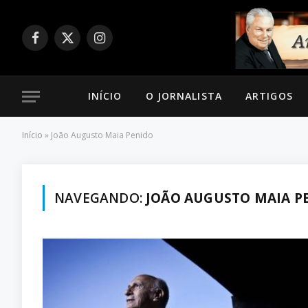
Facebook
X
Instagram
(Twitter)
INÍCIO
O JORNALISTA
ARTIGOS
Início
»
João Augusto Maia Penido
NAVEGANDO:
JOÃO AUGUSTO MAIA P