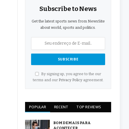
Subscribe to News
Get the latest sports news from NewsSite
about world, sports and politics.
By signing up, you agree to the our
terms and our
Privacy Policy
agreement.
POPULAR
RECENT
TOP REVIEWS
BOM DEMAIS PARA
ACONTECER