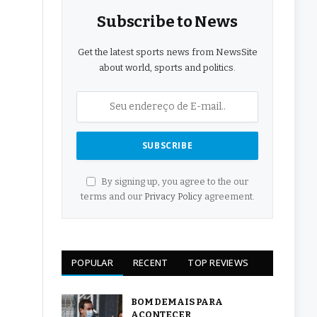
Subscribe to News
Get the latest sports news from NewsSite
about world, sports and politics.
By signing up, you agree to the our
terms and our
Privacy Policy
agreement.
POPULAR
RECENT
TOP REVIEWS
BOM DEMAIS PARA
ACONTECER