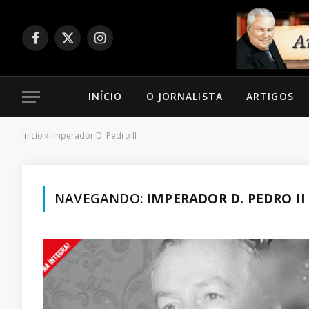
Facebook
X
Instagram
(Twitter)
INÍCIO
O JORNALISTA
ARTIGOS
Início
»
Imperador D. Pedro II
NAVEGANDO:
IMPERADOR D. PEDRO II