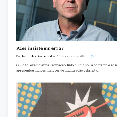
Paes insiste em errar
Por
Aristoteles Drummond
10 de agosto de 2021
0
O Rio foi exemplar na vacinação, tudo funcionou a contento e só 
apresentou índices maiores de imunização pela falta…