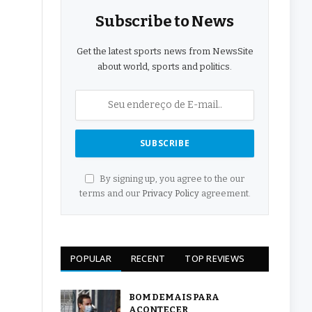
Subscribe to News
Get the latest sports news from NewsSite
about world, sports and politics.
By signing up, you agree to the our
terms and our
Privacy Policy
agreement.
POPULAR
RECENT
TOP REVIEWS
BOM DEMAIS PARA
ACONTECER