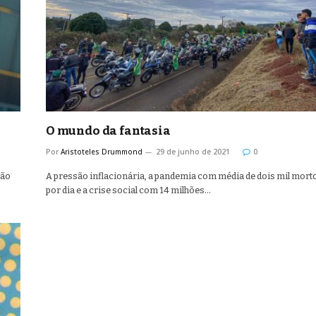
O mundo da fantasia
Por
Aristoteles Drummond
29 de junho de 2021
0
não
A pressão inflacionária, a pandemia com média de dois mil mort
por dia e a crise social com 14 milhões…