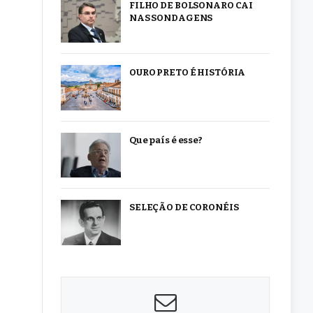
FILHO DE BOLSONARO CAI
NAS SONDAGENS
OURO PRETO É HISTÓRIA
Que país é esse?
SELEÇÃO DE CORONÉIS