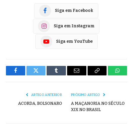
Siga em Facebook
Siga em Instagram
Siga em YouTube
Facebook
Twitter
Tumblr
E-
Copiar
Whats
mail
Link
ARTIGO ANTERIOR
PRÓXIMO ARTIGO
ACORDA, BOLSONARO
A MAÇANORIA NO SÉCULO
XIX NO BRASIL