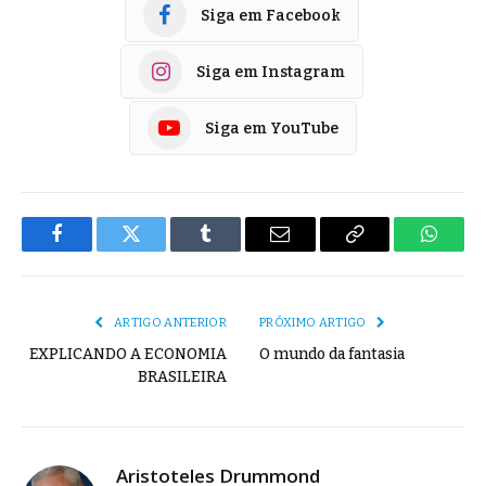
Siga em Facebook
Siga em Instagram
Siga em YouTube
Facebook
Twitter
Tumblr
E-
Copiar
Whats
mail
Link
ARTIGO ANTERIOR
PRÓXIMO ARTIGO
EXPLICANDO A ECONOMIA
O mundo da fantasia
BRASILEIRA
Aristoteles Drummond