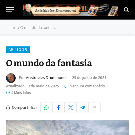
Início
»
O mundo da fantasia
ARTIGOS
O mundo da fantasia
Por
Aristoteles Drummond
29 de junho de 2021
Atualizado:
9 de maio de 2025
Nenhum comentário
4 Mins lidos
Compartilhar