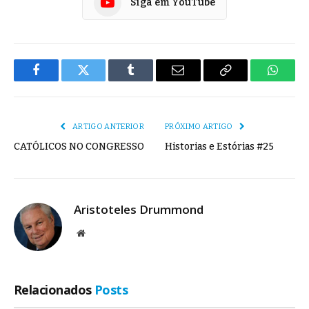
Siga em YouTube
Facebook
Twitter
Tumblr
E-
Copiar
Whats
mail
Link
ARTIGO ANTERIOR
PRÓXIMO ARTIGO
CATÓLICOS NO CONGRESSO
Historias e Estórias #25
Aristoteles Drummond
Site
Relacionados
Posts