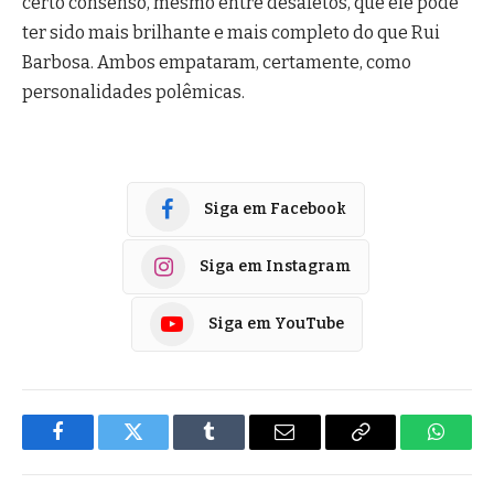
certo consenso, mesmo entre desafetos, que ele pode
ter sido mais brilhante e mais completo do que Rui
Barbosa. Ambos empataram, certamente, como
personalidades polêmicas.
Siga em Facebook
Siga em Instagram
Siga em YouTube
Facebook
Twitter
Tumblr
E-
Copiar
Whats
mail
Link