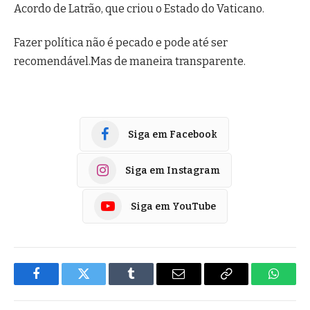
Acordo de Latrão, que criou o Estado do Vaticano.
Fazer política não é pecado e pode até ser
recomendável.Mas de maneira transparente.
Siga em Facebook
Siga em Instagram
Siga em YouTube
Facebook
Twitter
Tumblr
E-
Copiar
Whats
mail
Link