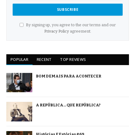
By signing up, you agree to the our terms and our
Privacy Policy
agreement.
POPULAR
RECENT
TOP REVIEWS
BOM DEMAIS PARA ACONTECER
A REPÚBLICA… QUE REPÚBLICA?
Histórias E Estórias #69