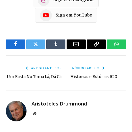
Siga em YouTube
Facebook
Twitter
Tumblr
E-
Copiar
Whats
mail
Link
ARTIGO ANTERIOR
PRÓXIMO ARTIGO
Um Basta No Toma Lá, Dá Cá
Historias e Estórias #20
Aristoteles Drummond
Site