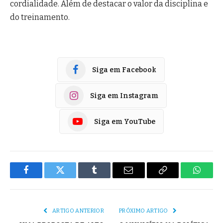
cordialidade. Além de destacar o valor da disciplina e
do treinamento.
Siga em Facebook
Siga em Instagram
Siga em YouTube
Facebook
Twitter
Tumblr
E-
Copiar
Whats
mail
Link
ARTIGO ANTERIOR
PRÓXIMO ARTIGO