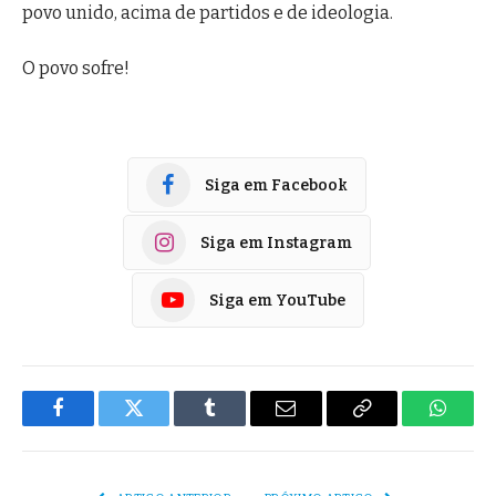
povo unido, acima de partidos e de ideologia.
O povo sofre!
Siga em Facebook
Siga em Instagram
Siga em YouTube
Facebook
Twitter
Tumblr
E-
Copiar
Whats
mail
Link