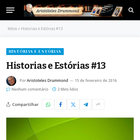
Início
»
Historias e Estórias #13
HISTÓRIAS E ESTÓRIAS
Historias e Estórias #13
Por
Aristoteles Drummond
15 de fevereiro de 2016
Nenhum comentário
2 Mins lidos
Compartilhar