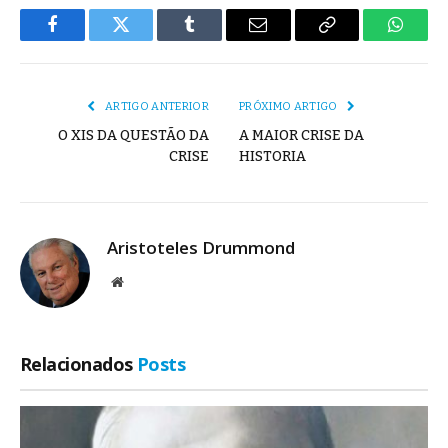
Facebook
Twitter
Tumblr
E-
Copiar
Whats
mail
Link
ARTIGO ANTERIOR
PRÓXIMO ARTIGO
O XIS DA QUESTÃO DA
A MAIOR CRISE DA
CRISE
HISTORIA
Aristoteles Drummond
Site
Relacionados
Posts