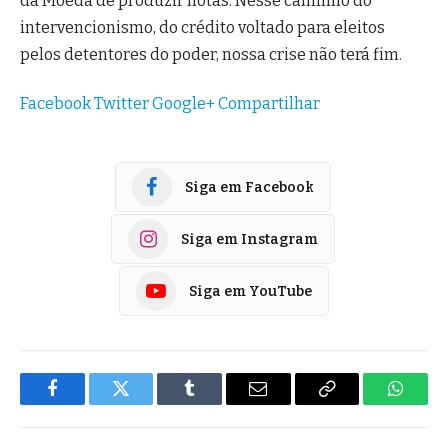
da Moeda de produzir notas. Nesse caminho do
intervencionismo, do crédito voltado para eleitos
pelos detentores do poder, nossa crise não terá fim.
Facebook
Twitter
Google+
Compartilhar
Siga em Facebook
Siga em Instagram
Siga em YouTube
Facebook
Twitter
Tumblr
E-
Copiar
Whats
mail
Link