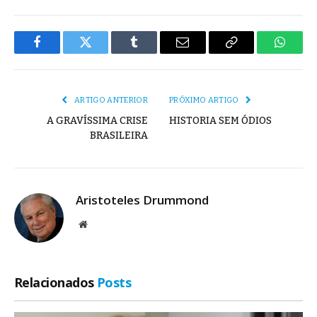
Facebook
Twitter
Tumblr
E-
Copiar
Whats
mail
Link
ARTIGO ANTERIOR
PRÓXIMO ARTIGO
A GRAVÍSSIMA CRISE
HISTORIA SEM ÓDIOS
BRASILEIRA
Aristoteles Drummond
Site
Relacionados
Posts