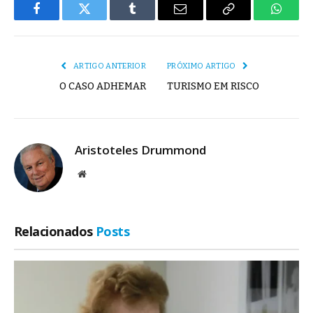
Facebook
Twitter
Tumblr
E-
Copiar
Whats
mail
Link
ARTIGO ANTERIOR
PRÓXIMO ARTIGO
O CASO ADHEMAR
TURISMO EM RISCO
Aristoteles Drummond
Site
Relacionados
Posts