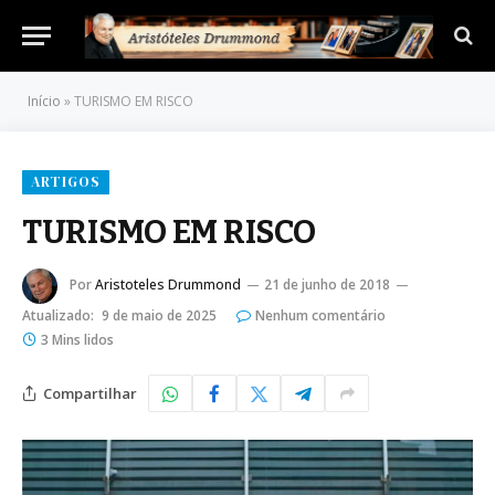
Início
»
TURISMO EM RISCO
ARTIGOS
TURISMO EM RISCO
Por
Aristoteles Drummond
21 de junho de 2018
Atualizado:
9 de maio de 2025
Nenhum comentário
3 Mins lidos
Compartilhar