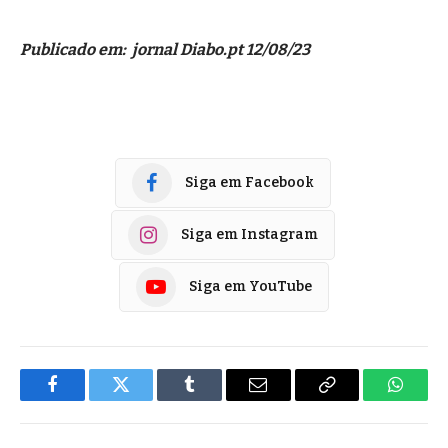
Publicado em: jornal Diabo.pt 12/08/23
Siga em Facebook
Siga em Instagram
Siga em YouTube
Facebook
Twitter
Tumblr
E-
Copiar
Whats
mail
Link