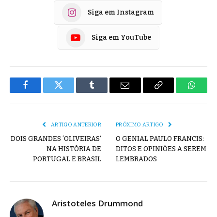
Siga em Instagram
Siga em YouTube
Facebook
Twitter
Tumblr
E-
Copiar
Whats
mail
Link
ARTIGO ANTERIOR
PRÓXIMO ARTIGO
DOIS GRANDES ‘OLIVEIRAS’
O GENIAL PAULO FRANCIS:
NA HISTÓRIA DE
DITOS E OPINIÕES A SEREM
PORTUGAL E BRASIL
LEMBRADOS
Aristoteles Drummond