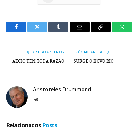
Facebook
Twitter
Tumblr
E-
Copiar
Whats
mail
Link
ARTIGO ANTERIOR
PRÓXIMO ARTIGO
AÉCIO TEM TODA RAZÃO
SURGE O NOVO RIO
Aristoteles Drummond
Site
Relacionados
Posts