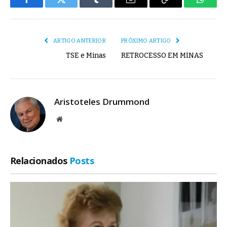
Facebook
Twitter
Tumblr
E-
Copiar
Whats
mail
Link
ARTIGO ANTERIOR
PRÓXIMO ARTIGO
TSE e Minas
RETROCESSO EM MINAS
Aristoteles Drummond
Site
Relacionados
Posts