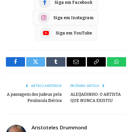
Siga em Facebook
Siga em Instagram
Siga em YouTube
Facebook
Twitter
Tumblr
E-
Copiar
Whats
mail
Link
ARTIGO ANTERIOR
PRÓXIMO ARTIGO
A passagem dos judeus pela
ALEIJADINHO: O ARTISTA
Península Ibérica
QUE NUNCA EXISTIU
Aristoteles Drummond