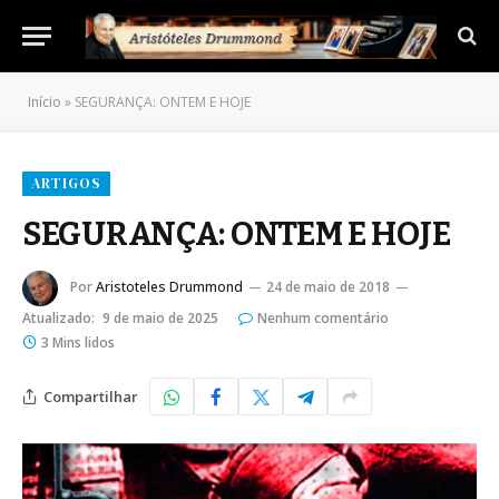
Início
»
SEGURANÇA: ONTEM E HOJE
ARTIGOS
SEGURANÇA: ONTEM E HOJE
Por
Aristoteles Drummond
24 de maio de 2018
Atualizado:
9 de maio de 2025
Nenhum comentário
3 Mins lidos
Compartilhar