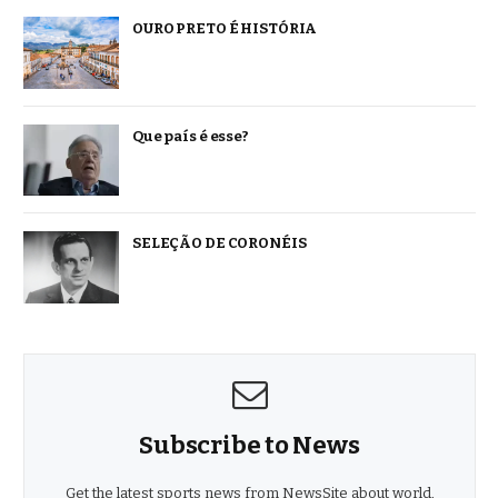
OURO PRETO É HISTÓRIA
Que país é esse?
SELEÇÃO DE CORONÉIS
Subscribe to News
Get the latest sports news from NewsSite about world,