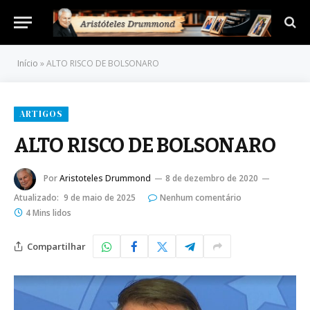
Início
»
ALTO RISCO DE BOLSONARO
ARTIGOS
ALTO RISCO DE BOLSONARO
Por
Aristoteles Drummond
8 de dezembro de 2020
Atualizado:
9 de maio de 2025
Nenhum comentário
4 Mins lidos
Compartilhar