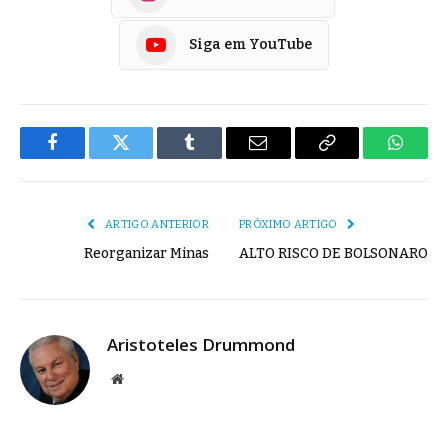
Siga em YouTube
Facebook
Twitter
Tumblr
E-
Copiar
Whats
mail
Link
ARTIGO ANTERIOR
PRÓXIMO ARTIGO
Reorganizar Minas
ALTO RISCO DE BOLSONARO
Aristoteles Drummond
Site