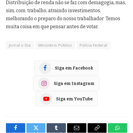
Distribuição de renda não se faz com demagogia, mas,
sim, com trabalho, atraindo investimentos,
melhorando o preparo do nosso trabalhador Temos
muita coisa em que pensar antes de votar.
Jornal o Dia
Ministério Público
Polícia Federal
Siga em Facebook
Siga em Instagram
Siga em YouTube
Facebook
Twitter
Tumblr
E-
Copiar
Whats