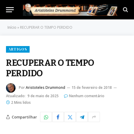
Início
»
RECUPERAR O TEMPO PERDIDO
ARTIGOS
RECUPERAR O TEMPO
PERDIDO
Por
Aristoteles Drummond
15 de fevereiro de 2018
Atualizado:
9 de maio de 2025
Nenhum comentário
2 Mins lidos
Compartilhar