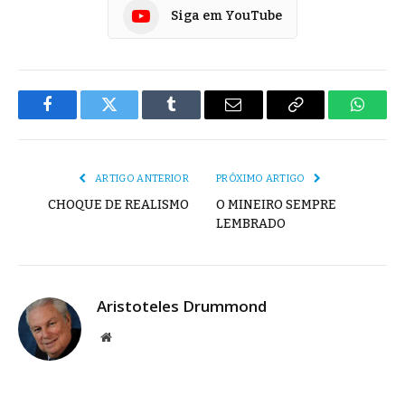
Siga em YouTube
Facebook
Twitter
Tumblr
E-
Copiar
Whats
mail
Link
ARTIGO ANTERIOR
PRÓXIMO ARTIGO
CHOQUE DE REALISMO
O MINEIRO SEMPRE
LEMBRADO
Aristoteles Drummond
Site