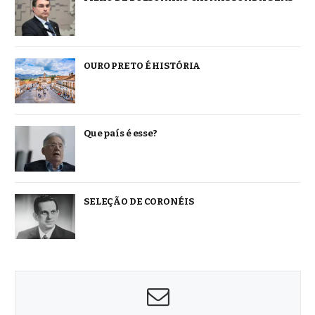
OURO PRETO É HISTÓRIA
Que país é esse?
SELEÇÃO DE CORONÉIS