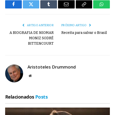
Facebook
Twitter
Tumblr
E-
Copiar
Whats
mail
Link
ARTIGO ANTERIOR
PRÓXIMO ARTIGO
A BIOGRAFIA DE NIOMAR
Receita para salvar o Brasil
MONIZ SODRÉ
BITTENCOURT
Aristoteles Drummond
Site
Relacionados
Posts