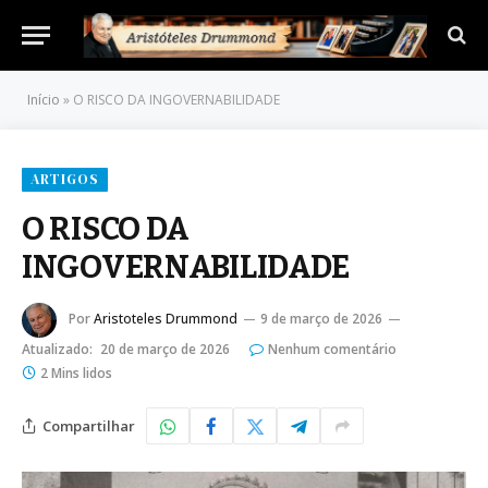
Início
»
O RISCO DA INGOVERNABILIDADE
ARTIGOS
O RISCO DA
INGOVERNABILIDADE
Por
Aristoteles Drummond
9 de março de 2026
Atualizado:
20 de março de 2026
Nenhum comentário
2 Mins lidos
Compartilhar