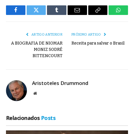
Facebook
Twitter
Tumblr
E-
Copiar
Whats
mail
Link
ARTIGO ANTERIOR
PRÓXIMO ARTIGO
A BIOGRAFIA DE NIOMAR
Receita para salvar o Brasil
MONIZ SODRÉ
BITTENCOURT
Aristoteles Drummond
Site
Relacionados
Posts