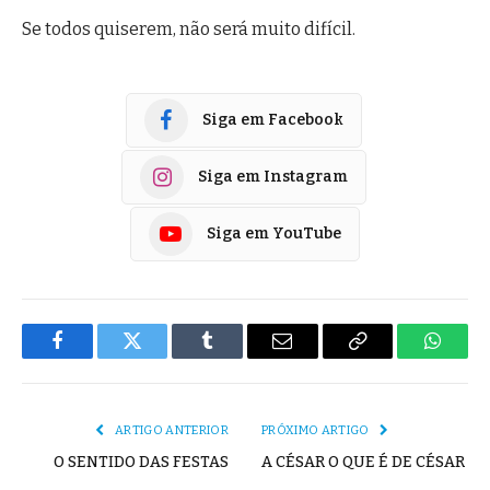
Se todos quiserem, não será muito difícil.
Siga em Facebook
Siga em Instagram
Siga em YouTube
Facebook
Twitter
Tumblr
E-
Copiar
Whats
mail
Link
ARTIGO ANTERIOR
PRÓXIMO ARTIGO
O SENTIDO DAS FESTAS
A CÉSAR O QUE É DE CÉSAR