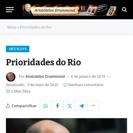
Início
»
Prioridades do Rio
ARTIGOS
Prioridades do Rio
Por
Aristoteles Drummond
6 de janeiro de 2019
Atualizado:
9 de maio de 2025
Nenhum comentário
2 Mins lidos
Compartilhar