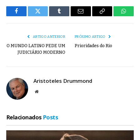
Facebook
Twitter
Tumblr
E-
Copiar
Whats
mail
Link
ARTIGO ANTERIOR
PRÓXIMO ARTIGO
O MUNDO LATINO PEDE UM
Prioridades do Rio
JUDICIÁRIO MODERNO
Aristoteles Drummond
Site
Relacionados
Posts