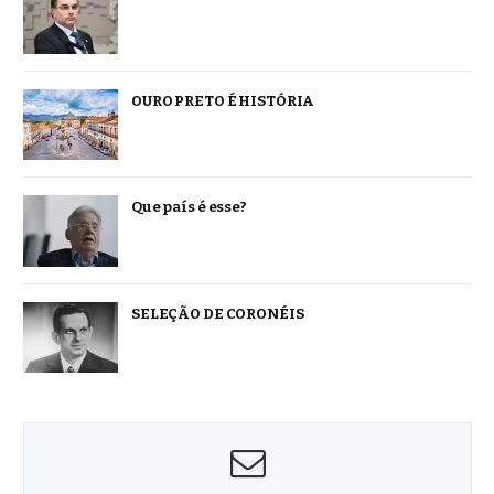
OURO PRETO É HISTÓRIA
Que país é esse?
SELEÇÃO DE CORONÉIS