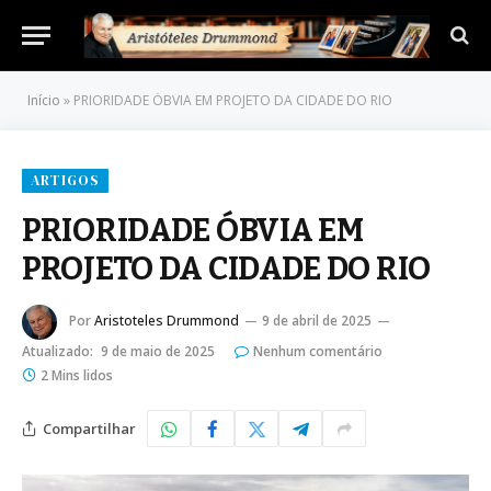
Início
»
PRIORIDADE ÓBVIA EM PROJETO DA CIDADE DO RIO
ARTIGOS
PRIORIDADE ÓBVIA EM
PROJETO DA CIDADE DO RIO
Por
Aristoteles Drummond
9 de abril de 2025
Atualizado:
9 de maio de 2025
Nenhum comentário
2 Mins lidos
Compartilhar