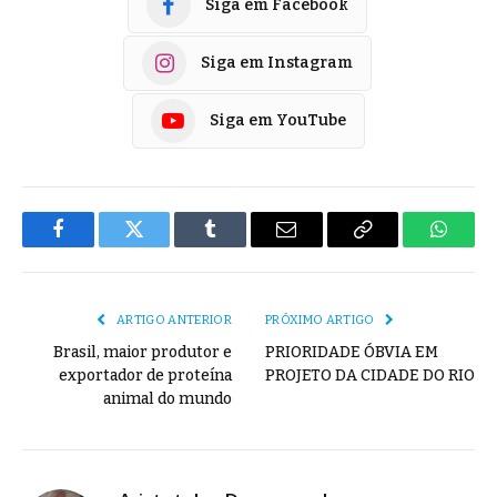
Siga em Facebook
Siga em Instagram
Siga em YouTube
Facebook
Twitter
Tumblr
E-
Copiar
Whats
mail
Link
ARTIGO ANTERIOR
PRÓXIMO ARTIGO
Brasil, maior produtor e
PRIORIDADE ÓBVIA EM
exportador de proteína
PROJETO DA CIDADE DO RIO
animal do mundo