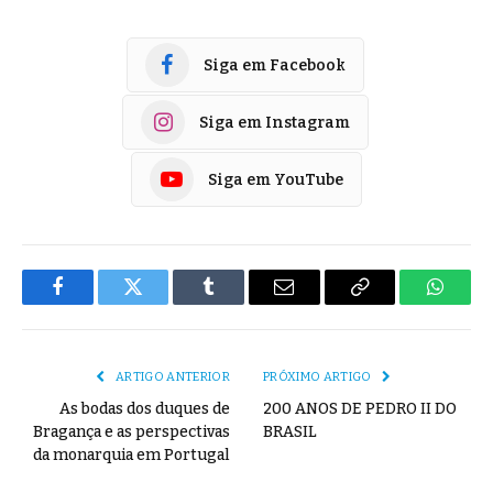
Siga em Facebook
Siga em Instagram
Siga em YouTube
Facebook
Twitter
Tumblr
E-
Copiar
Whats
mail
Link
ARTIGO ANTERIOR
PRÓXIMO ARTIGO
As bodas dos duques de
200 ANOS DE PEDRO II DO
Bragança e as perspectivas
BRASIL
da monarquia em Portugal