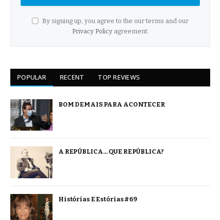
By signing up, you agree to the our terms and our
Privacy Policy
agreement.
POPULAR
RECENT
TOP REVIEWS
BOM DEMAIS PARA ACONTECER
A REPÚBLICA… QUE REPÚBLICA?
Histórias E Estórias #69