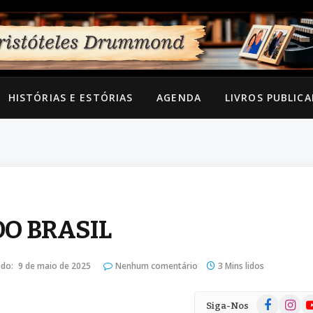
HISTÓRIAS E ESTÓRIAS
AGENDA
LIVROS PUBLIC
DO BRASIL
ado:
9 de maio de 2025
Nenhum comentário
3 Mins lidos
Facebook
Instag
Yo
Siga-Nos