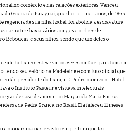
onal no comércio e nas relações exteriores. Venceu,
mada Guerra do Paraguai, que durou cinco anos, de 1865
te regência de sua filha Izabel, foi abolida a escravatura
vos na Corte e havia vários amigos e nobres de
o Rebouças, e seus filhos, sendo que um deles o
ão e até hebraico; esteve várias vezes na Europa e duas na
io, tendo seu velório na Madeleine e com luto oficial que
o então presidente da França. D. Pedro morava no Hotel
va o Instituto Pasteur e visitava intelectuais
um grande caso de amor com Margarida Maria Barros,
ondessa da Pedra Branca, no Brasil. Ela faleceu 11 meses
u a monarquia não resistiu em postura que foi