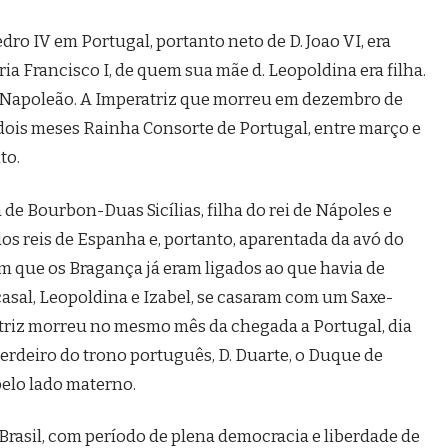
Pedro IV em Portugal, portanto neto de D. Joao VI, era
 Francisco I, de quem sua mãe d. Leopoldina era filha.
e Napoleão. A Imperatriz que morreu em dezembro de
r dois meses Rainha Consorte de Portugal, entre março e
to.
 de Bourbon-Duas Sicílias, filha do rei de Nápoles e
a dos reis de Espanha e, portanto, aparentada da avó do
em que os Bragança já eram ligados ao que havia de
casal, Leopoldina e Izabel, se casaram com um Saxe-
triz morreu no mesmo mês da chegada a Portugal, dia
herdeiro do trono português, D. Duarte, o Duque de
pelo lado materno.
rasil, com período de plena democracia e liberdade de