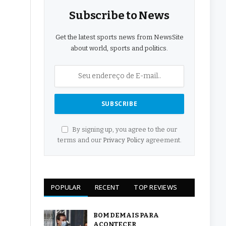
Subscribe to News
Get the latest sports news from NewsSite
about world, sports and politics.
By signing up, you agree to the our
terms and our
Privacy Policy
agreement.
POPULAR
RECENT
TOP REVIEWS
BOM DEMAIS PARA
ACONTECER