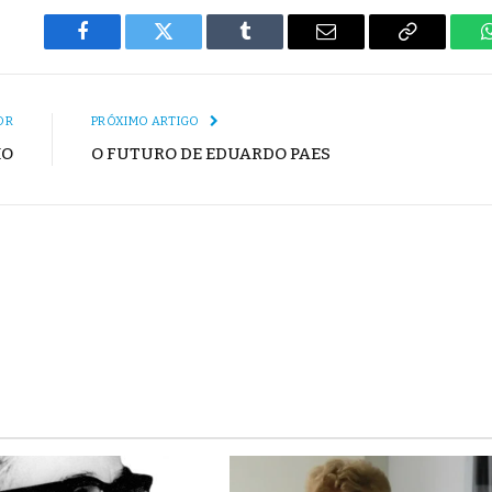
Facebook
Twitter
Tumblr
E-
Copiar
mail
Link
OR
PRÓXIMO ARTIGO
IO
O FUTURO DE EDUARDO PAES