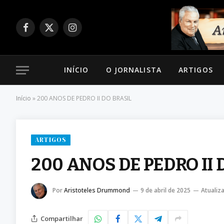
Facebook
X
Instagram
(Twitter)
INÍCIO
O JORNALISTA
ARTIGOS
Início
»
200 ANOS DE PEDRO II DO BRASIL
ARTIGOS
200 ANOS DE PEDRO II 
Por
Aristoteles Drummond
9 de abril de 2025
Atualiz
Compartilhar