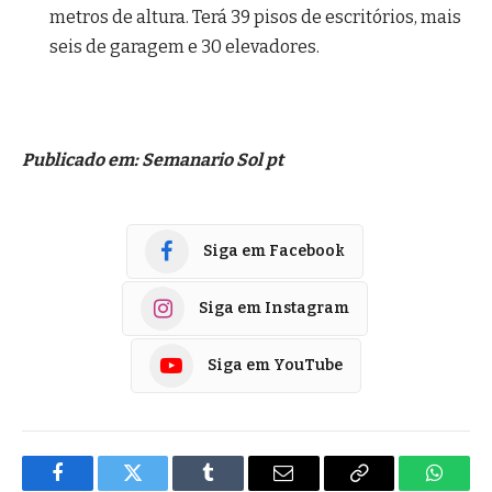
metros de altura. Terá 39 pisos de escritórios, mais
seis de garagem e 30 elevadores.
Publicado em: Semanario Sol pt
Siga em Facebook
Siga em Instagram
Siga em YouTube
Facebook
Twitter
Tumblr
E-
Copiar
Whats