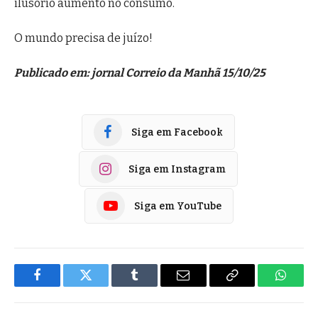
ilusório aumento no consumo.
O mundo precisa de juízo!
Publicado em: jornal Correio da Manhã 15/10/25
Siga em Facebook
Siga em Instagram
Siga em YouTube
Facebook
Twitter
Tumblr
E-
Copiar
Whats
mail
Link