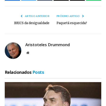
Facebook
Twitter
Tumblr
E-
Copiar
Whats
mail
Link
ARTIGO ANTERIOR
PRÓXIMO ARTIGO
BRICS da desigualdade
Paquetá esquecida?
Aristoteles Drummond
Site
Relacionados
Posts