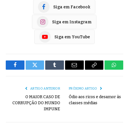
Siga em Facebook
Siga em Instagram
Siga em YouTube
Facebook
Twitter
Tumblr
E-
Copiar
Whats
mail
Link
ARTIGO ANTERIOR
PRÓXIMO ARTIGO
O MAIOR CASO DE
Ódio aos ricos e desamor às
CORRUPÇÃO DO MUNDO
classes médias
IMPUNE