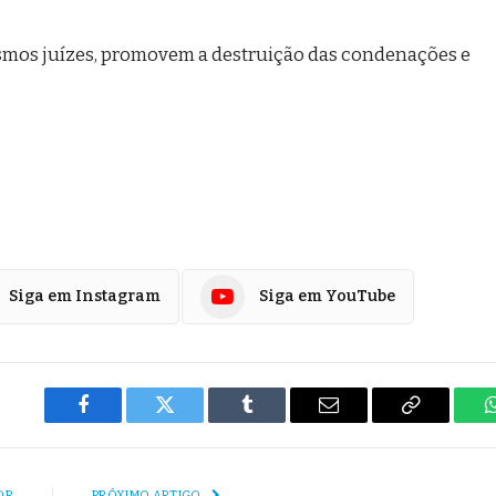
smos juízes, promovem a destruição das condenações e
Siga em Instagram
Siga em YouTube
Facebook
Twitter
Tumblr
E-
Copiar
mail
Link
OR
PRÓXIMO ARTIGO