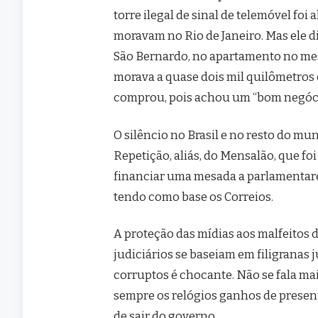
torre ilegal de sinal de telemóvel foi
moravam no Rio de Janeiro. Mas ele d
São Bernardo, no apartamento no me
morava a quase dois mil quilômetros d
comprou, pois achou um “bom negóci
O silêncio no Brasil e no resto do m
Repetição, aliás, do Mensalão, que fo
financiar uma mesada a parlamentare
tendo como base os Correios.
A proteção das mídias aos malfeitos 
judiciários se baseiam em filigranas 
corruptos é chocante. Não se fala ma
sempre os relógios ganhos de presen
de sair do governo.