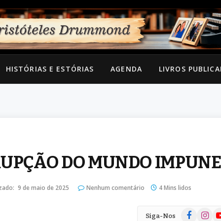
HISTÓRIAS E ESTÓRIAS
AGENDA
LIVROS PUBLIC
RRUPÇÃO DO MUNDO IMPUN
zado:
9 de maio de 2025
Nenhum comentário
4 Mins lidos
Facebook
Instag
Yo
Siga-Nos