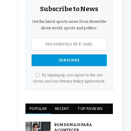
Subscribe to News
Get the latest sports news from NewsSite
about world, sports and politics.
By signing up, you agree to the our
terms and our
Privacy Policy
agreement.
POPULAR
RECENT
TOP REVIEWS
BOM DEMAIS PARA
ACONTECER