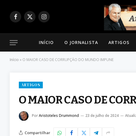
Facebook
X
Instagram
(Twitter)
INÍCIO
O JORNALISTA
ARTIGOS
Início
»
O MAIOR CASO DE CORRUPÇÃO DO MUNDO IMPUNE
ARTIGOS
O MAIOR CASO DE CO
Por
Aristoteles Drummond
23 de julho de 2024
Atuali
Compartilhar